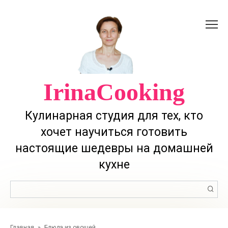
Перейти
к
контенту
IrinaCooking
Кулинарная студия для тех, кто
хочет научиться готовить
настоящие шедевры на домашней
кухне
Поиск:
Главная
»
Блюда из овощей