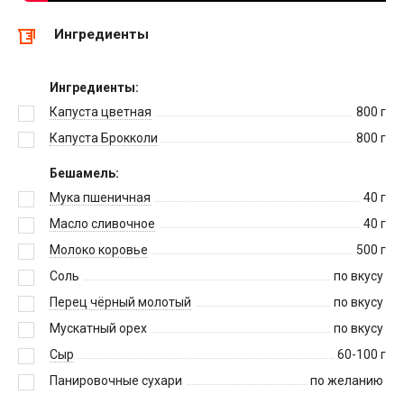
Ингредиенты
Ингредиенты:
Капуста цветная
800
г
Капуста Брокколи
800
г
Бешамель:
Мука пшеничная
40
г
Масло сливочное
40
г
Молоко коровье
500
г
Соль
по вкусу
Перец чёрный молотый
по вкусу
Мускатный орех
по вкусу
Сыр
60-100
г
Панировочные сухари
по желанию