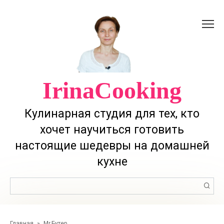
Перейти
к
контенту
IrinaCooking
Кулинарная студия для тех, кто
хочет научиться готовить
настоящие шедевры на домашней
кухне
Поиск:
Главная
»
Mr.Бутер