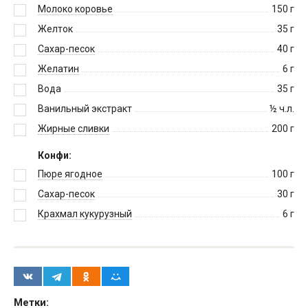
Молоко коровье
150
г
Желток
35
г
Сахар-песок
40
г
Желатин
6
г
Вода
35
г
Ванильный экстракт
½
ч.л.
Жирные сливки
200
г
Конфи:
Пюре ягодное
100
г
Сахар-песок
30
г
Крахмал кукурузный
6
г
Метки: