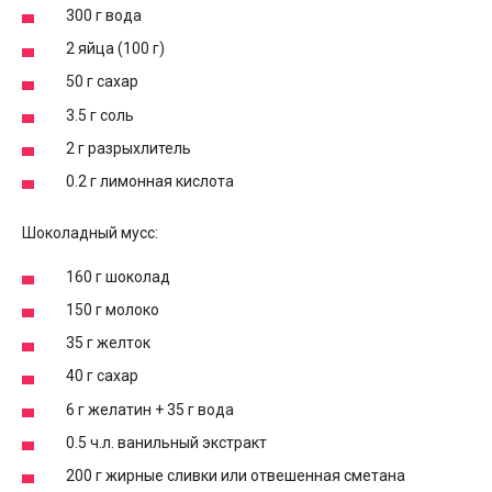
300 г вода
2 яйца (100 г)
50 г сахар
3.5 г соль
2 г разрыхлитель
0.2 г лимонная кислота
Шоколадный мусс:
160 г шоколад
150 г молоко
35 г желток
40 г сахар
6 г желатин + 35 г вода
0.5 ч.л. ванильный экстракт
200 г жирные сливки или отвешенная сметана