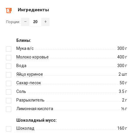
Ингредиенты
–
+
Порции:
Блины:
Мука в/c
300
г
Молоко коровье
400
г
Вода
300
г
Яйцо куриное
2
шт
Сахар-песок
50
г
Соль
3.5
г
Разрыхлитель
2
г
Лимонная кислота
⅕
г
Шоколадный мусс:
Шоколад
160
г