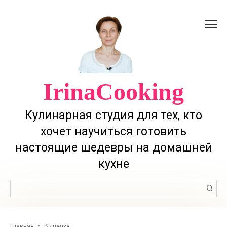
Перейти
к
контенту
IrinaCooking
Кулинарная студия для тех, кто
хочет научиться готовить
настоящие шедевры на домашней
кухне
Поиск:
Главная
»
Выпечка