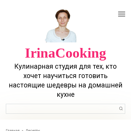
Перейти
к
контенту
IrinaCooking
Кулинарная студия для тех, кто
хочет научиться готовить
настоящие шедевры на домашней
кухне
Поиск:
Главная
»
Десерты