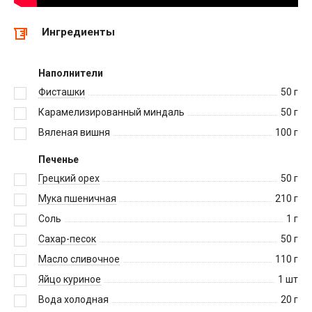
Ингредиенты
Наполнители
Фисташки
50
г
Карамелизированный миндаль
50
г
Вяленая вишня
100
г
Печенье
Грецкий орех
50
г
Мука пшеничная
210
г
Соль
1
г
Сахар-песок
50
г
Масло сливочное
110
г
Яйцо куриное
1
шт
Вода холодная
20
г