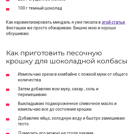
100 г темный шоколад
Как карамелизировать миндаль я уже писала в
этой статье
.
Фисташки же просто обжариваю. Вишню мою и хорошо
обсушиваю.
Как приготовить песочную
крошку для шоколадной колбасы
Измельчаю орехи в комбайне с ложкой муки от общего
количества.
Затем добавляю всю муку, сахар , соль и
перемешиваю.
Выкладываю подмороженное сливочное масло и
измельчаю все до состояния крошки.
Добавляю яйцо, холодную воду и быстро замешиваю
тесто.
Домесить его можно на столе руками.