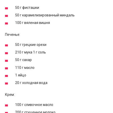
50 г фисташки
50 г карамелизированный миндаль
100 г вяленая вишня
Печенье:
50 г грецкие орехи
210 г мука 1 г соль
50 г сахар
110 г масло
1 яйцо
20 г холодная вода
Крем:
100 г сливочное масло
200 г сгущенное молоко