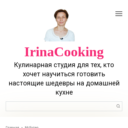
Перейти
к
контенту
IrinaCooking
Кулинарная студия для тех, кто
хочет научиться готовить
настоящие шедевры на домашней
кухне
Поиск:
Главная
»
Mr.Бутер