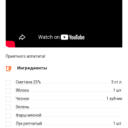
Приятного аппетита!
Ингредиенты
Сметана 25%
3
ст.л.
Яблоко
1
шт.
Чеснок
1
зубчик
Зелень
Фарш мясной
Лук репчатый
1
шт.