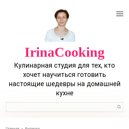
Перейти
к
контенту
IrinaCooking
Кулинарная студия для тех, кто
хочет научиться готовить
настоящие шедевры на домашней
кухне
Поиск:
Главная
»
Выпечка