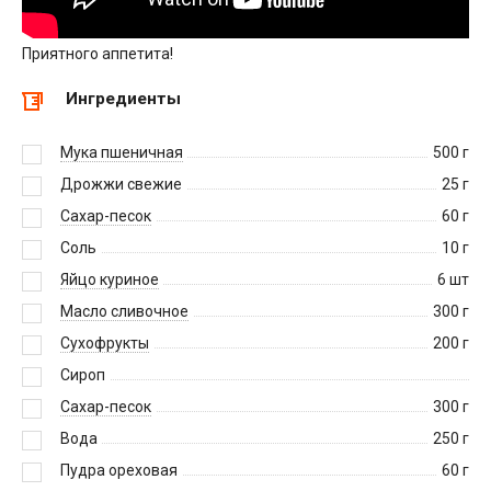
Приятного аппетита!
Ингредиенты
Мука пшеничная
500
г
Дрожжи свежие
25
г
Сахар-песок
60
г
Соль
10
г
Яйцо куриное
6
шт
Масло сливочное
300
г
Сухофрукты
200
г
Сироп
Сахар-песок
300
г
Вода
250
г
Пудра ореховая
60
г