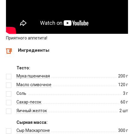
Приятного аппетита!
Ингредиенты
Тесто:
Мука пшеничная
200
г
Масло сливочное
120
г
Соль
3
г
Сахар-песок
60
г
Яичный желток
2
шт
Сырная масса:
Сыр Маскарпоне
300
г