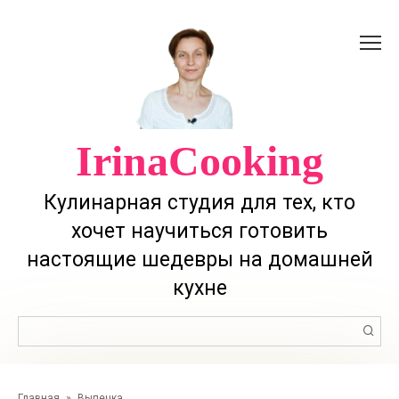
Перейти
к
контенту
IrinaCooking
Кулинарная студия для тех, кто
хочет научиться готовить
настоящие шедевры на домашней
кухне
Поиск:
Главная
»
Выпечка