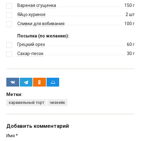
Вареная сгущенка
150
г
Яйцо куриное
2
шт
Сливки для взбивания
100
г
Посыпка (по желанию):
Грецкий орех
60
г
Сахар-песок
30
г
Метки:
карамельный торт
чизкейк
Добавить комментарий
Имя
*