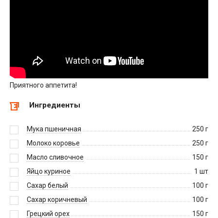
Приятного аппетита!
Ингредиенты
Мука пшеничная
250
г
Молоко коровье
250
г
Масло сливочное
150
г
Яйцо куриное
1
шт
Сахар белый
100
г
Сахар коричневый
100
г
Грецкий орех
150
г