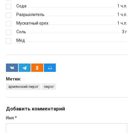
Сода
1
ч.л.
Разрыхлитель
1
ч.л.
Мускатный орех
1
ч.л.
Соль
3
г
Мёд
Метки:
армянский пирог
пирог
Добавить комментарий
Имя
*