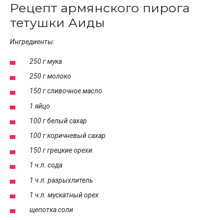
Рецепт армянского пирога
тетушки Аиды
Ингредиенты:
250 г мука
250 г молоко
150 г сливочное масло
1 яйцо
100 г белый сахар
100 г коричневый сахар
150 г грецкие орехи
1 ч.л. сода
1 ч.л. разрыхлитель
1 ч.л. мускатный орех
щепотка соли