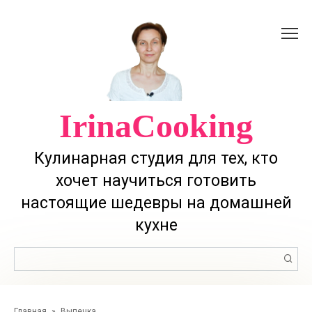
Перейти
к
контенту
IrinaCooking
Кулинарная студия для тех, кто
хочет научиться готовить
настоящие шедевры на домашней
кухне
Поиск:
Главная
»
Выпечка