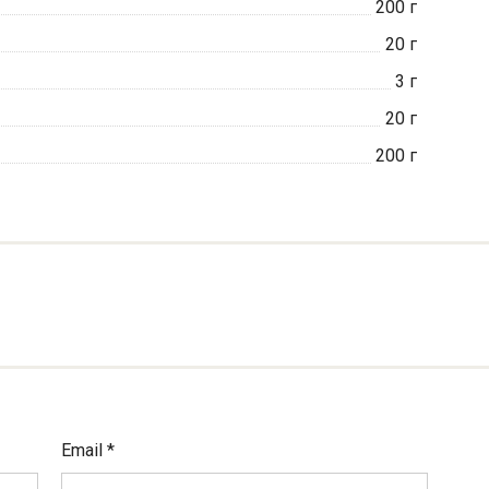
200
г
20
г
3
г
20
г
200
г
Email
*