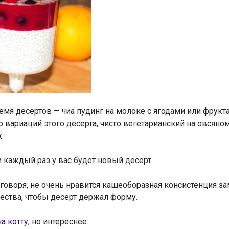
мя десертов — чиа пудинг на молоке с ягодами или фрукта
вариаций этого десерта, чисто вегетарианский на овсяно
.
каждый раз у вас будет новый десерт.
 говоря, не очень нравится кашеоборазная консистенция з
ства, чтобы десерт держал форму.
а котту
, но интереснее.