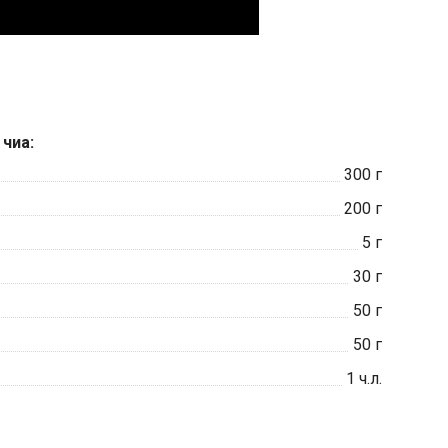
чиа:
300
г
200
г
5
г
30
г
50
г
50
г
1
ч.л.