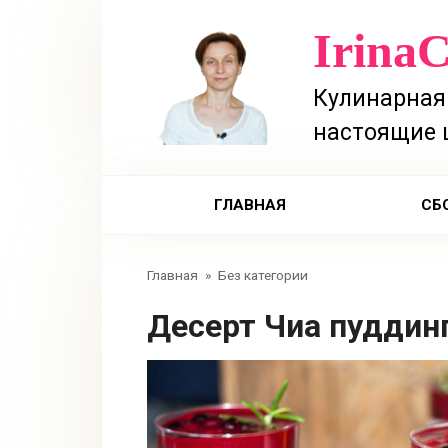
Перейти
Irina
к
контенту
Кулинарная 
настоящие 
ГЛАВНАЯ
СБ
Главная
»
Без категории
Десерт Чиа пуддин