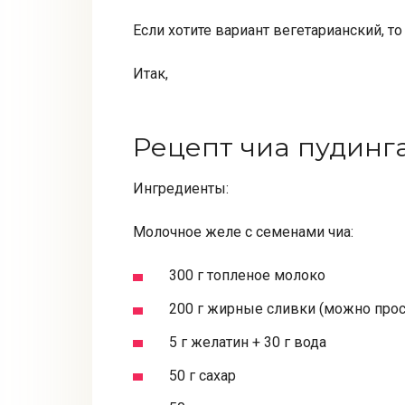
Если хотите вариант вегетарианский, т
Итак,
Рецепт чиа пудинга
Ингредиенты:
Молочное желе с семенами чиа:
300 г топленое молоко
200 г жирные сливки (можно прос
5 г желатин + 30 г вода
50 г сахар