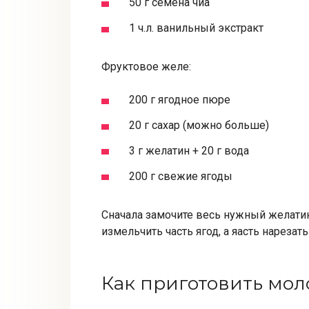
50 г семена чиа
1 ч.л. ванильный экстракт
Фруктовое желе:
200 г ягодное пюре
20 г сахар (можно больше)
3 г желатин + 20 г вода
200 г свежие ягоды
Сначала замочите весь нужный желатин,
измельчить часть ягод, а яасть нарезат
Как приготовить мол