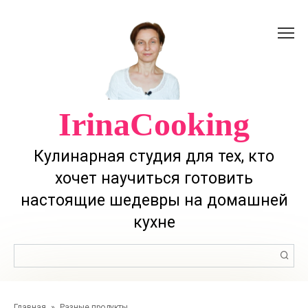
Перейти
к
контенту
IrinaCooking
Кулинарная студия для тех, кто
хочет научиться готовить
настоящие шедевры на домашней
кухне
Поиск:
Главная
»
Разные продукты